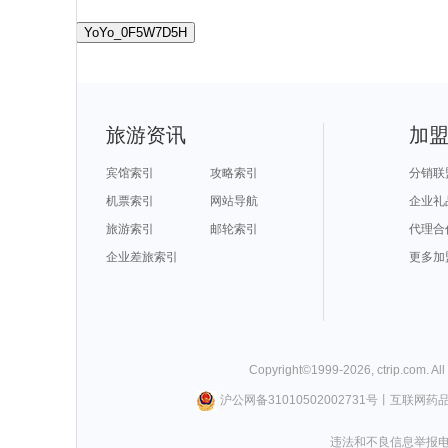
YoYo_0F5W7D5H
旅游资讯
加
宾馆索引
攻略索引
分销联
机票索引
网站导航
企业礼
旅游索引
邮轮索引
代理合
企业差旅索引
更多加
Copyright©
1999-
2026
,
ctrip.com
. Al
沪公网备31010502002731号
丨
互联网药
违法和不良信息举报电话0