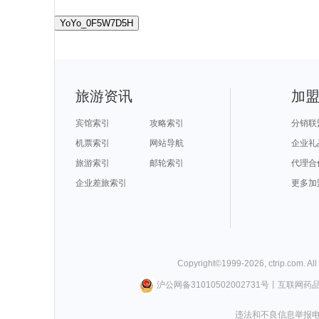
YoYo_0F5W7D5H
旅游资讯
加
宾馆索引
攻略索引
分销联
机票索引
网站导航
企业礼
旅游索引
邮轮索引
代理合
企业差旅索引
更多加
Copyright©
1999-
2026
,
ctrip.com
. Al
沪公网备31010502002731号
丨
互联网药
违法和不良信息举报电话0