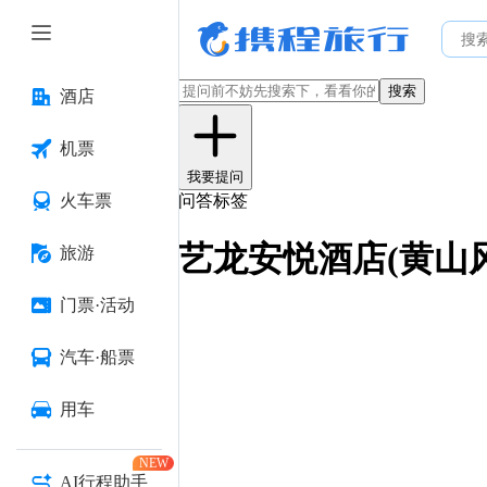
搜索
酒店
机票
我要提问
火车票
问答标签
艺龙安悦酒店(黄山
旅游
门票·活动
汽车·船票
用车
NEW
AI行程助手