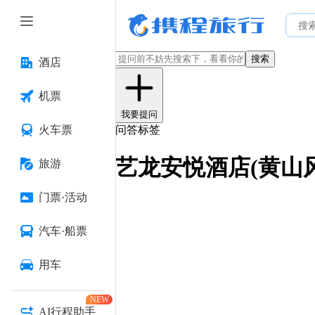
搜索
酒店
机票
我要提问
火车票
问答标签
艺龙安悦酒店(黄山
旅游
门票·活动
汽车·船票
用车
NEW
AI行程助手