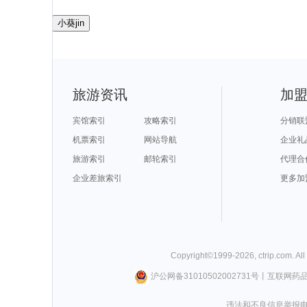
小葵jin
旅游资讯
加
宾馆索引
攻略索引
分销联
机票索引
网站导航
企业礼
旅游索引
邮轮索引
代理合
企业差旅索引
更多加
Copyright©
1999-
2026
,
ctrip.com
. Al
沪公网备31010502002731号
丨
互联网药
违法和不良信息举报电话0