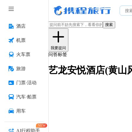
搜索
酒店
机票
我要提问
火车票
问答标签
艺龙安悦酒店(黄山
旅游
门票·活动
汽车·船票
用车
NEW
AI行程助手