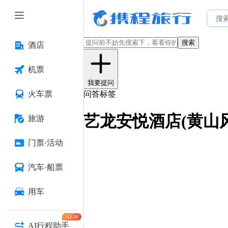
搜索
酒店
机票
我要提问
火车票
问答标签
艺龙安悦酒店(黄山
旅游
门票·活动
汽车·船票
用车
NEW
AI行程助手