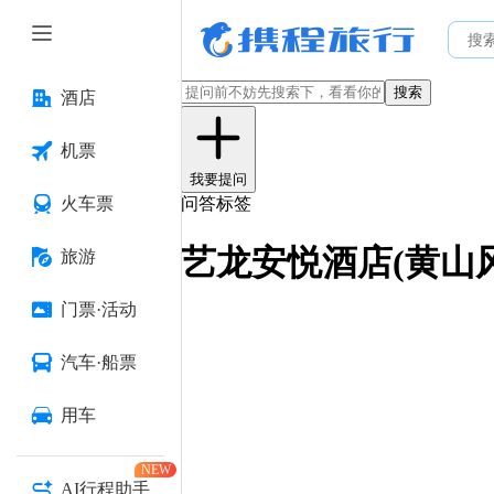
搜索
酒店
机票
我要提问
火车票
问答标签
艺龙安悦酒店(黄山
旅游
门票·活动
汽车·船票
用车
NEW
AI行程助手