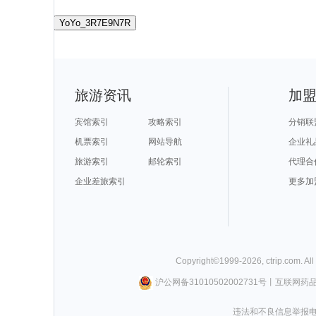
YoYo_3R7E9N7R
旅游资讯
加
宾馆索引
攻略索引
分销联
机票索引
网站导航
企业礼
旅游索引
邮轮索引
代理合
企业差旅索引
更多加
Copyright©
1999-
2026
,
ctrip.com
. Al
沪公网备31010502002731号
丨
互联网药
违法和不良信息举报电话0