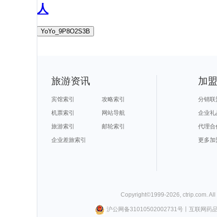
人
YoYo_9P8O2S3B
旅游资讯
加
宾馆索引
攻略索引
分销联
机票索引
网站导航
企业礼
旅游索引
邮轮索引
代理合
企业差旅索引
更多加
Copyright©
1999-
2026
,
ctrip.com
. Al
沪公网备31010502002731号
丨
互联网药