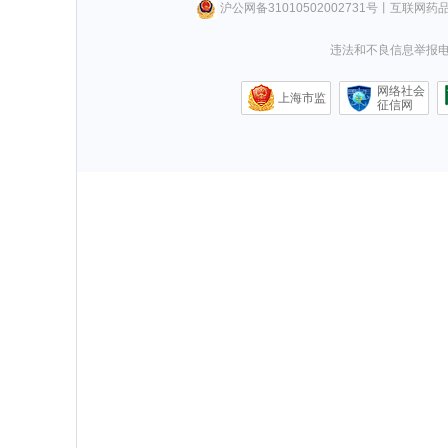
沪公网备31010502002731号
丨
互联网药
违法和不良信息举报电话0
网络社会
上海市监
征信网