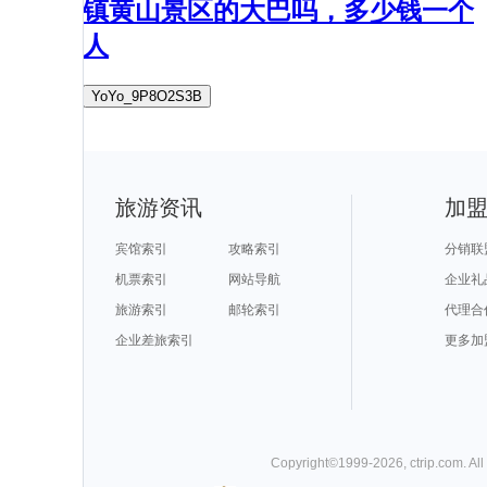
镇黄山景区的大巴吗，多少钱一个
人
YoYo_9P8O2S3B
旅游资讯
加
宾馆索引
攻略索引
分销联
机票索引
网站导航
企业礼
旅游索引
邮轮索引
代理合
企业差旅索引
更多加
Copyright©
1999-
2026
,
ctrip.com
. Al