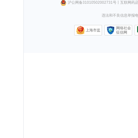
沪公网备31010502002731号
丨
互联网药
违法和不良信息举报电话0
网络社会
上海市监
征信网