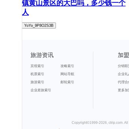
镇黄山景区的大巴吗，多少钱一个
人
YoYo_9P8O2S3B
旅游资讯
加
宾馆索引
攻略索引
分销联
机票索引
网站导航
企业礼
旅游索引
邮轮索引
代理合
企业差旅索引
更多加
Copyright©
1999-
2026
,
ctrip.com
. Al