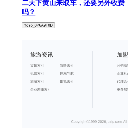
二天下黄山来取车，还要另外收费
吗？
YoYo_8P6A9T0D
旅游资讯
加
宾馆索引
攻略索引
分销联
机票索引
网站导航
企业礼
旅游索引
邮轮索引
代理合
企业差旅索引
更多加
Copyright©
1999-
2026
,
ctrip.com
. Al