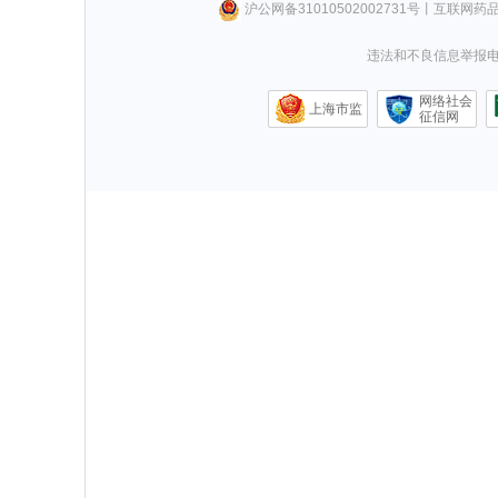
沪公网备31010502002731号
丨
互联网药
违法和不良信息举报电话0
网络社会
上海市监
征信网