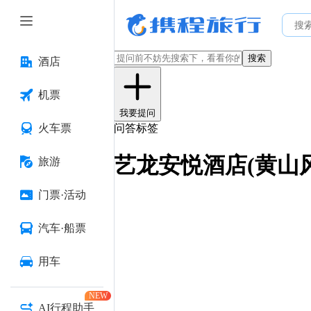
搜索
酒店
机票
我要提问
火车票
问答标签
艺龙安悦酒店(黄山
旅游
门票·活动
汽车·船票
用车
NEW
AI行程助手