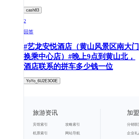
cash83
2
回答
#艺龙安悦酒店（黄山风景区南大门
换乘中心店）#晚上9点到黄山北，
酒店联系的拼车多少钱一位
YoYo_6U2E3O0E
旅游资讯
加
宾馆索引
攻略索引
分销联
机票索引
网站导航
企业礼