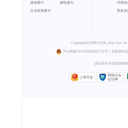
旅游索引
邮轮索引
代理合
企业差旅索引
更多加
Copyright©
1999-
2026
,
ctrip.com
. Al
沪公网备31010502002731号
丨
互联网药
违法和不良信息举报电话0
网络社会
上海市监
征信网