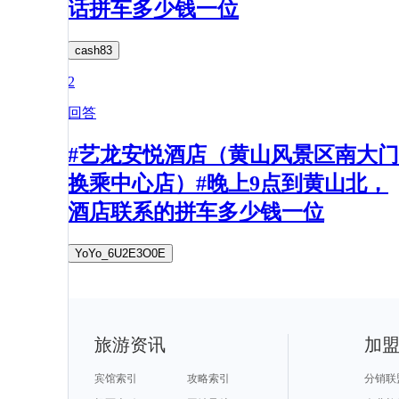
话拼车多少钱一位
cash83
2
回答
#艺龙安悦酒店（黄山风景区南大门
换乘中心店）#晚上9点到黄山北，
酒店联系的拼车多少钱一位
YoYo_6U2E3O0E
旅游资讯
加
宾馆索引
攻略索引
分销联