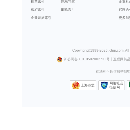
机票索引
网站导航
企业礼
旅游索引
邮轮索引
代理合
企业差旅索引
更多加
Copyright©
1999-
2026
,
ctrip.com
. Al
沪公网备31010502002731号
丨
互联网药
违法和不良信息举报电话0
网络社会
上海市监
征信网