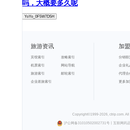
吗，大概要多久呢
YoYo_0F5W7D5H
旅游资讯
加
宾馆索引
攻略索引
分销联
机票索引
网站导航
企业礼
旅游索引
邮轮索引
代理合
企业差旅索引
更多加
Copyright©
1999-
2026
,
ctrip.com
. Al
沪公网备31010502002731号
丨
互联网药