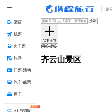
搜索
酒店
机票
我要提问
火车票
问答标签
齐云山景区
旅游
门票·活动
汽车·船票
用车
NEW
AI行程助手