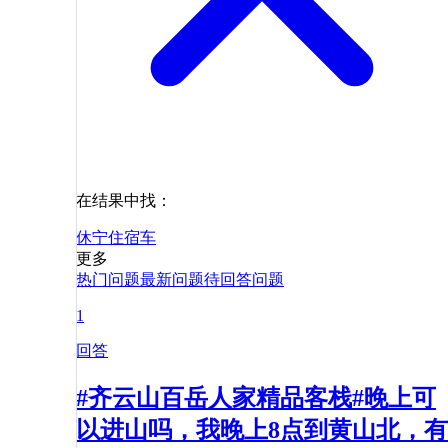
在结果中找：
休宁
住宿
车
更多
热门问题
最新问题
待回答问题
1
回答
#齐云山百岳人家精品客栈#晚上可
以进山吗，我晚上8点到黄山北，有