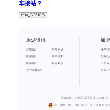
车接站？
YoYo_2V2E1P2V
旅游资讯
加
宾馆索引
攻略索引
分销联
机票索引
网站导航
企业礼
旅游索引
邮轮索引
代理合
企业差旅索引
更多加
Copyright©
1999-
2026
,
ctrip.com
. Al
沪公网备31010502002731号
丨
互联网药