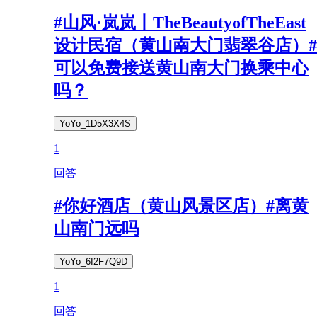
#山风·岚岚丨TheBeautyofTheEast
设计民宿（黄山南大门翡翠谷店）#
可以免费接送黄山南大门换乘中心
吗？
YoYo_1D5X3X4S
1
回答
#你好酒店（黄山风景区店）#离黄
山南门远吗
YoYo_6I2F7Q9D
1
回答