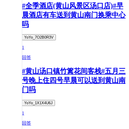
#全季酒店(黄山风景区汤口店)#早
晨酒店有车送到黄山南门换乘中心
吗
YoYo_7O2B0R3V
1
回答
#黄山汤口镇竹篱花间客栈#五月三
号晚上住四号早晨可以送到黄山南
门吗
YoYo_1X1X4U6J
1
回答