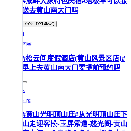
#溪畔人家特色民宿#老板早可以接
送去黄山南大门吗
YoYo_1Y9L4M4Q
1
回答
#松云间度假酒店(黄山风景区店)#
早上去黄山南大门要提前预约吗
3
回答
#黄山光明顶山庄#从光明顶山庄下
山走迎客松-玉屏索道-慈光阁-黄山