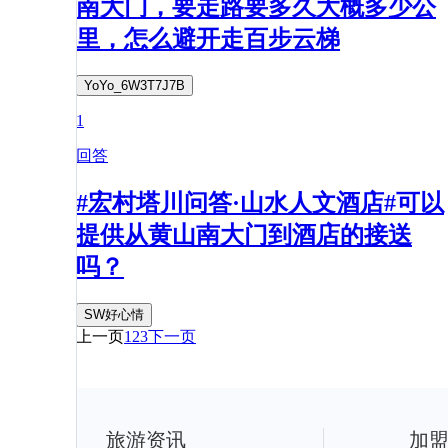
南大门，要走路要多久大概多少公
里，怎么避开走百步云梯
YoYo_6W3T7J7B
1
回答
#宏村塔川问答·山水人文酒店#可以
提供从黄山南大门到酒店的接送
吗？
SW好心情
上一页
1
2
3
下一页
旅游资讯
加