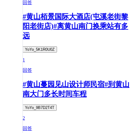
回答
#黄山栢景国际大酒店(屯溪老街黎
阳老街店)#离黄山南门换乘站有多
远
YoYo_5K1R0U0Z
1
回答
#黄山蔓园见山设计师民宿#到黄山
南大门多长时间车程
YoYo_9B7D2T4T
2
回答