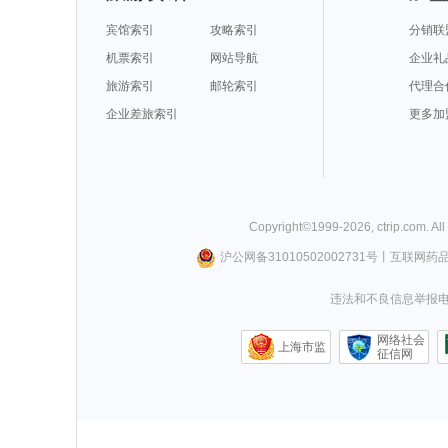
宾馆索引
攻略索引
分销联
机票索引
网站导航
企业礼
旅游索引
邮轮索引
代理合
企业差旅索引
更多加
Copyright©
1999-
2026
,
ctrip.com
. Al
沪公网备31010502002731号
丨
互联网药
违法和不良信息举报电话0
网络社会
上海市监
征信网