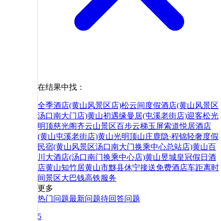
在结果中找：
全季酒店(黄山风景区店)
松云间度假酒店(黄山风景区
汤口南大门店)
黄山初遇缘曼居(屯溪老街店)
迎客松
光
明顶
慈光阁
齐云山景区
百步云梯
玉屏索道
悦居酒店
(黄山屯溪老街店)
黄山光明顶山庄
鹿隐·程锦轻奢度假
民宿(黄山风景区汤口南大门换乘中心总站店)
黄山百
川大酒店(汤口南门换乘中心店)
黄山昱城皇冠假日酒
店
黄山知竹居
黄山市
黟县
休宁
接送
免费
酒店
车
距离
时
间
景区
大巴
钱
高铁
服务
更多
热门问题
最新问题
待回答问题
5