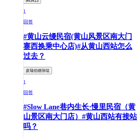
943413
1
回答
#黄山云缦民宿(黄山风景区南大门
寨西换乘中心店)#从黄山西站怎么
过去？
皮瑞伯德张纮
1
回答
#Slow Lane巷内生长·慢里民宿（黄
山景区南大门店）#黄山西站有接站
吗？