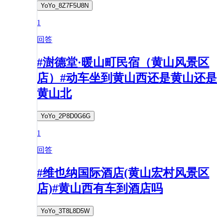
YoYo_8Z7F5U8N
1
回答
#澍德堂·暖山町民宿（黄山风景区
店）#动车坐到黄山西还是黄山还是
黄山北
YoYo_2P8D0G6G
1
回答
#维也纳国际酒店(黄山宏村风景区
店)#黄山西有车到酒店吗
YoYo_3T8L8D5W