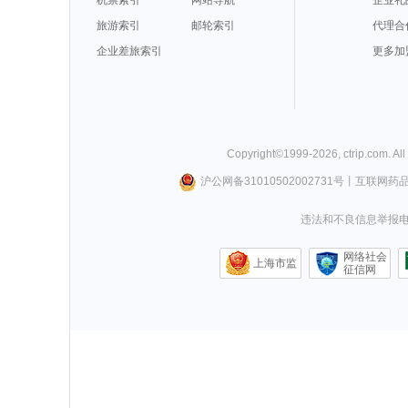
机票索引
网站导航
企业礼
旅游索引
邮轮索引
代理合
企业差旅索引
更多加
Copyright©
1999-
2026
,
ctrip.com
. Al
沪公网备31010502002731号
丨
互联网药
违法和不良信息举报电话0
网络社会
上海市监
征信网