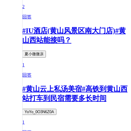
2
回答
#IU酒店(黄山风景区南大门店)#黄
山西站能接吗？
夏小微微凉
1
回答
#黄山云上私汤美宿#高铁到黄山西
站打车到民宿需要多长时间
YoYo_0O3N6Z0A
1