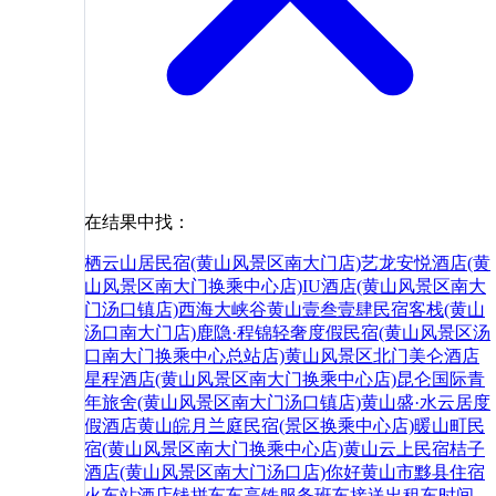
在结果中找：
栖云山居民宿(黄山风景区南大门店)
艺龙安悦酒店(黄
山风景区南大门换乘中心店)
IU酒店(黄山风景区南大
门汤口镇店)
西海大峡谷
黄山壹叁壹肆民宿客栈(黄山
汤口南大门店)
鹿隐·程锦轻奢度假民宿(黄山风景区汤
口南大门换乘中心总站店)
黄山风景区北门美仑酒店
星程酒店(黄山风景区南大门换乘中心店)
昆仑国际青
年旅舍(黄山风景区南大门汤口镇店)
黄山盛·水云居度
假酒店
黄山皖月兰庭民宿(景区换乘中心店)
暖山町民
宿(黄山风景区南大门换乘中心店)
黄山云上民宿
桔子
酒店(黄山风景区南大门汤口店)
你好
黄山市
黟县
住宿
火车站
酒店
钱
拼车
车
高铁
服务
班车
接送
出租车
时间