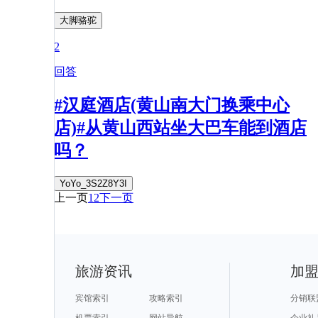
大脚骆驼
2
回答
#汉庭酒店(黄山南大门换乘中心
店)#从黄山西站坐大巴车能到酒店
吗？
YoYo_3S2Z8Y3I
上一页
1
2
下一页
旅游资讯
加
宾馆索引
攻略索引
分销联