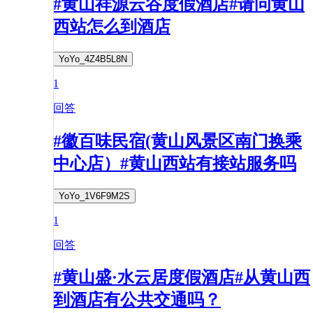
#黄山祥源云谷度假酒店#请问黄山
西站怎么到酒店
YoYo_4Z4B5L8N
1
回答
#徽百味民宿(黄山风景区南门换乘
中心店）#黄山西站有接站服务吗
YoYo_1V6F9M2S
1
回答
#黄山盛·水云居度假酒店#从黄山西
到酒店有公共交通吗？