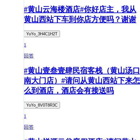
#黄山云海楼酒店#你好店主，我从
黄山西站下车到你店方便吗？谢谢
YoYo_3H4C1H2T
1
回答
#黄山壹叁壹肆民宿客栈（黄山汤口
南大门店）#请问从黄山西站下来怎
么到酒店，酒店会有接送吗
YoYo_8V0T8R3C
1
回答