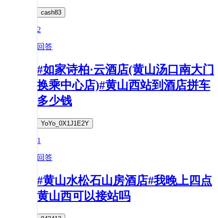
cash83
2
回答
#如家诗柏·云酒店(黄山汤口南大门
换乘中心店)#黄山西站到酒店拼车
多少钱
YoYo_0X1J1E2Y
1
回答
#黄山水松石山房酒店#我晚上四点
黄山西可以接站吗