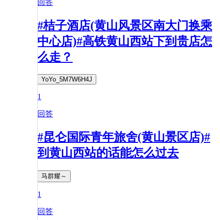
回答
#桔子酒店(黄山风景区南大门换乘
中心店)#高铁黄山西站下到贵店怎
么走？
YoYo_5M7W6H4J
1
回答
#昆仑国际青年旅舍(黄山景区店)#
到黄山西站的话能怎么过去
马群耀～
1
回答