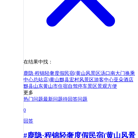
在结果中找：
鹿隐·程锦轻奢度假民宿(黄山风景区汤口南大门换乘
中心总站店)
黄山黟县宏村风景区游客中心亚朵酒店
黟县
山东
黄山市
住宿
自驾
停车
景区
景观
方便
更多
热门问题
最新问题
待回答问题
0
回答
#鹿隐·程锦轻奢度假民宿(黄山风景