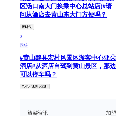
区汤口南大门换乘中心总站店)#请
问从酒店去黄山东大门方便吗？
昕昕兔
0
回答
#黄山黟县宏村风景区游客中心亚朵
酒店#从酒店自驾到黄山景区，那边
可以停车吗？
YoYo_3L0T5G1H
旅游资讯
加