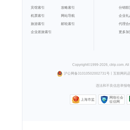
宾馆索引
攻略索引
分销联
机票索引
网站导航
企业礼
旅游索引
邮轮索引
代理合
企业差旅索引
更多加
Copyright©
1999-
2026
,
ctrip.com
. Al
沪公网备31010502002731号
丨
互联网药
违法和不良信息举报电话0
网络社会
上海市监
征信网