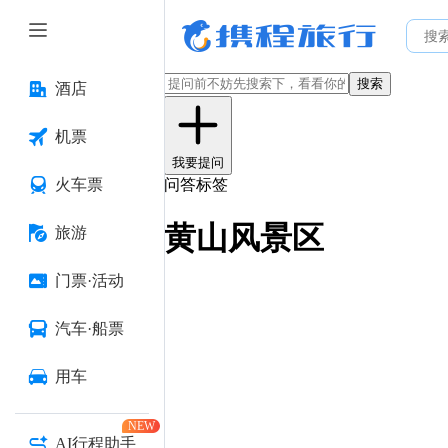
搜索
酒店
机票
我要提问
火车票
问答标签
黄山风景区
旅游
门票·活动
汽车·船票
用车
NEW
AI行程助手