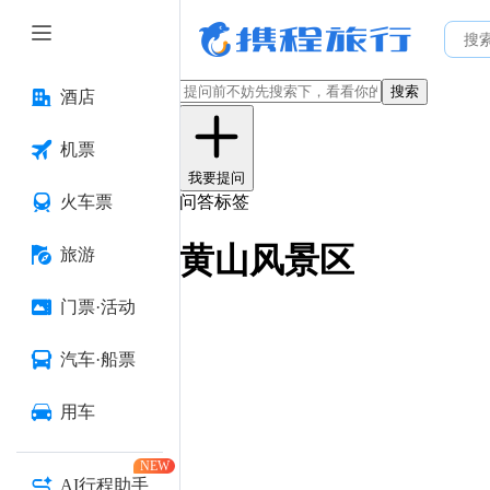
搜索
酒店
机票
我要提问
火车票
问答标签
黄山风景区
旅游
门票·活动
汽车·船票
用车
NEW
AI行程助手