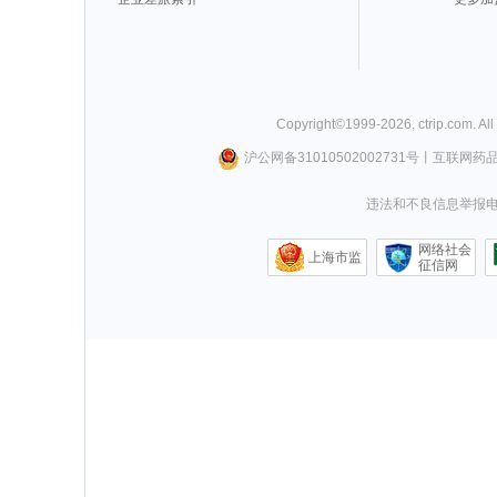
Copyright©
1999-
2026
,
ctrip.com
. Al
沪公网备31010502002731号
丨
互联网药
违法和不良信息举报电话0
网络社会
上海市监
征信网