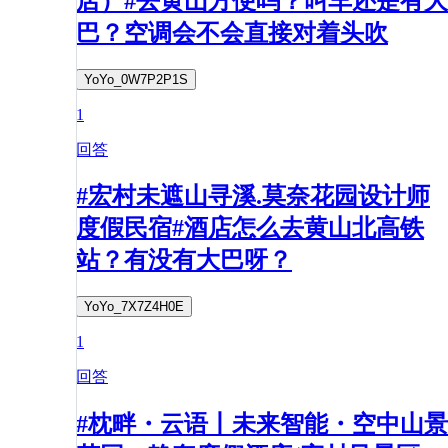
店）#去黄山方便吗？叫车还是有大
巴？空调会不会直接对着头吹
YoYo_0W7P2P1S
1
回答
#宏村未遮山寻溪.莫奈花园设计师
度假民宿#酒店怎么去黄山北高铁
站？有没有大巴呀？
YoYo_7X7Z4H0E
1
回答
#枕畔・云语丨未来智能・空中山景