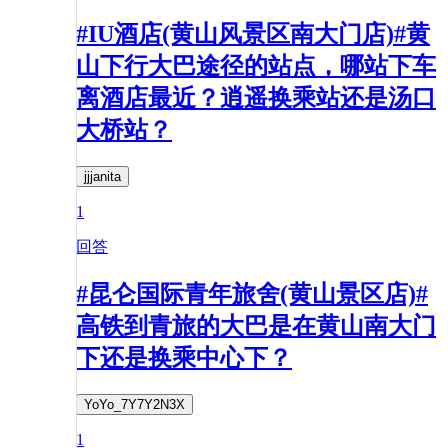
#IU酒店(黄山风景区南大门店)#黄
山下行大巴途径的站点，哪站下车
离酒店最近？逍遥换乘站还是汤口
大桥站？
jjjanita
1
回答
#昆仑国际青年旅舍(黄山景区店)#
高铁到青旅的大巴是在黄山南大门
下还是换乘中心下？
YoYo_7Y7Y2N3X
1