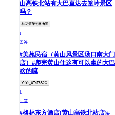
山高铁北站有大巴直达去篁岭景区
吗？
桂花酒酿芝麻汤圆
1
回答
#美苑民宿（黄山风景区汤口南大门
店）#爬完黄山住这有可以坐的大巴
啥的嘛
YoYo_0T4T8S2O
1
回答
#格林东方酒店(黄山高铁北站店)#