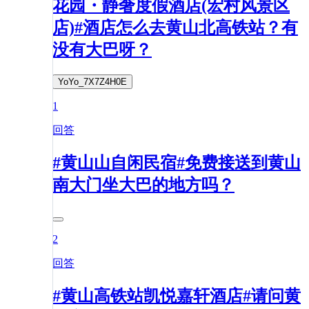
花园・静奢度假酒店(宏村风景区
店)#酒店怎么去黄山北高铁站？有
没有大巴呀？
YoYo_7X7Z4H0E
1
回答
#黄山山自闲民宿#免费接送到黄山
南大门坐大巴的地方吗？
2
回答
#黄山高铁站凯悦嘉轩酒店#请问黄