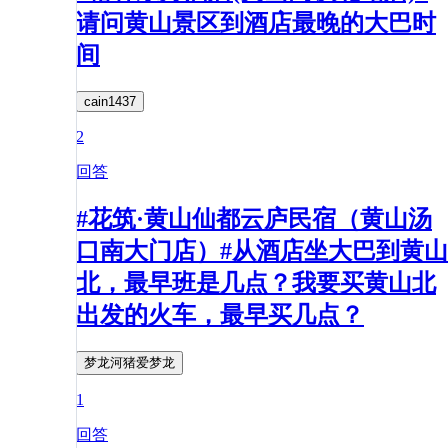
请问黄山景区到酒店最晚的大巴时
间
cain1437
2
回答
#花筑·黄山仙都云庐民宿（黄山汤
口南大门店）#从酒店坐大巴到黄山
北，最早班是几点？我要买黄山北
出发的火车，最早买几点？
梦龙河猪爱梦龙
1
回答