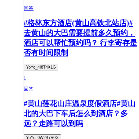
回答
#格林东方酒店(黄山高铁北站店)#
去黄山的大巴需要提前多久预约，
酒店可以帮忙预约吗？ 行李寄存是
否有时间限制
YoYo_4I8T4X1G
1
回答
#黄山莲花山庄温泉度假酒店#黄山
北的大巴下车后怎么到酒店？多
远？走路可以到吗
YoYo_0W2B7R0G