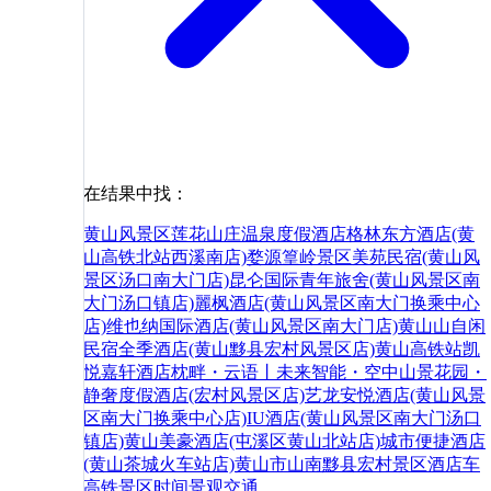
在结果中找：
黄山风景区莲花山庄温泉度假酒店
格林东方酒店(黄
山高铁北站西溪南店)
婺源篁岭景区
美苑民宿(黄山风
景区汤口南大门店)
昆仑国际青年旅舍(黄山风景区南
大门汤口镇店)
麗枫酒店(黄山风景区南大门换乘中心
店)
维也纳国际酒店(黄山风景区南大门店)
黄山山自闲
民宿
全季酒店(黄山黟县宏村风景区店)
黄山高铁站凯
悦嘉轩酒店
枕畔・云语丨未来智能・空中山景花园・
静奢度假酒店(宏村风景区店)
艺龙安悦酒店(黄山风景
区南大门换乘中心店)
IU酒店(黄山风景区南大门汤口
镇店)
黄山美豪酒店(屯溪区黄山北站店)
城市便捷酒店
(黄山茶城火车站店)
黄山市
山南
黟县
宏村景区
酒店
车
高铁
景区
时间
景观
交通