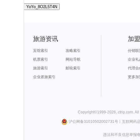
YoYo_8O2L5T4N
旅游资讯
加
宾馆索引
攻略索引
分销联
机票索引
网站导航
企业礼
旅游索引
邮轮索引
代理合
企业差旅索引
更多加
Copyright©
1999-
2026
,
ctrip.com
. Al
沪公网备31010502002731号
丨
互联网药
违法和不良信息举报电话0