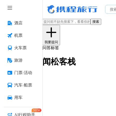
搜索
酒店
机票
我要提问
火车票
问答标签
闻松客栈
旅游
门票·活动
汽车·船票
用车
NEW
AI行程助手