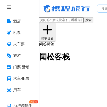
搜索
酒店
机票
我要提问
火车票
问答标签
闻松客栈
旅游
门票·活动
汽车·船票
用车
NEW
AI行程助手