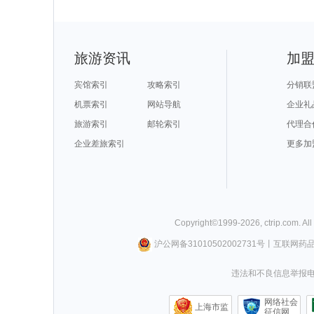
旅游资讯
加
宾馆索引
攻略索引
分销联
机票索引
网站导航
企业礼
旅游索引
邮轮索引
代理合
企业差旅索引
更多加
Copyright©
1999-
2026
,
ctrip.com
. Al
沪公网备31010502002731号
丨
互联网药
违法和不良信息举报电话0
网络社会
上海市监
征信网