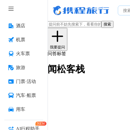
搜索
酒店
机票
我要提问
火车票
问答标签
闻松客栈
旅游
门票·活动
汽车·船票
用车
NEW
AI行程助手