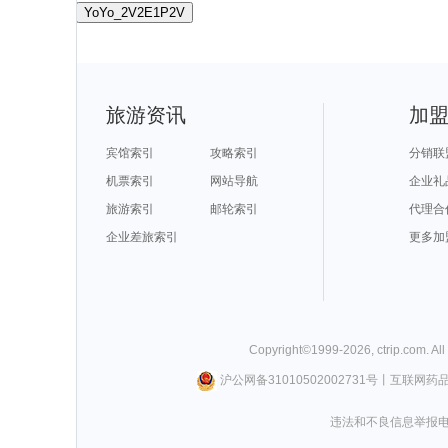
YoYo_2V2E1P2V
旅游资讯
加
宾馆索引
攻略索引
分销联
机票索引
网站导航
企业礼
旅游索引
邮轮索引
代理合
企业差旅索引
更多加
Copyright©
1999-
2026
,
ctrip.com
. Al
沪公网备31010502002731号
丨
互联网药
违法和不良信息举报电话0