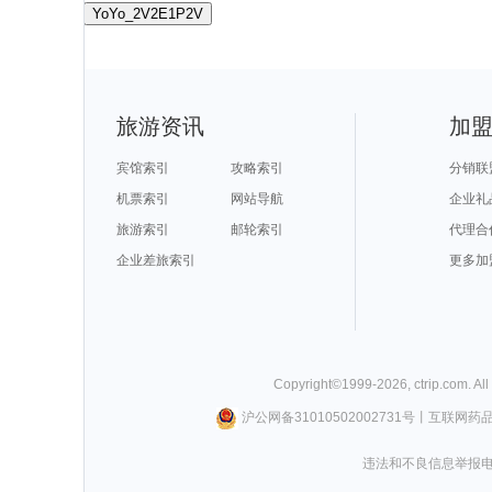
YoYo_2V2E1P2V
旅游资讯
加
宾馆索引
攻略索引
分销联
机票索引
网站导航
企业礼
旅游索引
邮轮索引
代理合
企业差旅索引
更多加
Copyright©
1999-
2026
,
ctrip.com
. Al
沪公网备31010502002731号
丨
互联网药
违法和不良信息举报电话0