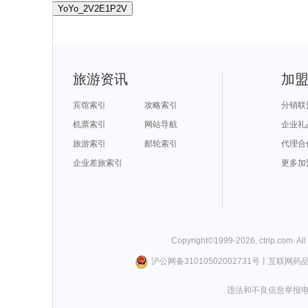
YoYo_2V2E1P2V
旅游资讯
加
宾馆索引
攻略索引
分销联
机票索引
网站导航
企业礼
旅游索引
邮轮索引
代理合
企业差旅索引
更多加
Copyright©
1999-
2026
,
ctrip.com
. Al
沪公网备31010502002731号
丨
互联网药
违法和不良信息举报电话0