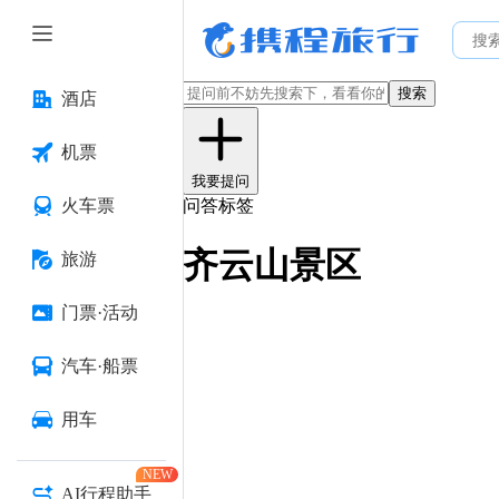
搜索
酒店
机票
我要提问
火车票
问答标签
齐云山景区
旅游
门票·活动
汽车·船票
用车
NEW
AI行程助手