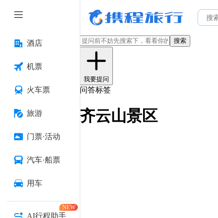
搜索
酒店
机票
我要提问
火车票
问答标签
齐云山景区
旅游
门票·活动
汽车·船票
用车
NEW
AI行程助手