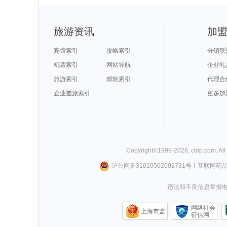
旅游资讯
加
宾馆索引
攻略索引
分销联
机票索引
网站导航
企业礼
旅游索引
邮轮索引
代理合
企业差旅索引
更多加
Copyright©
1999-
2026
,
ctrip.com
. Al
沪公网备31010502002731号
丨
互联网药
违法和不良信息举报电话0
网络社会
上海市监
征信网