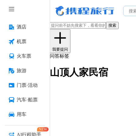
搜索
酒店
机票
我要提问
火车票
问答标签
山顶人家民宿
旅游
门票·活动
汽车·船票
用车
NEW
AI行程助手