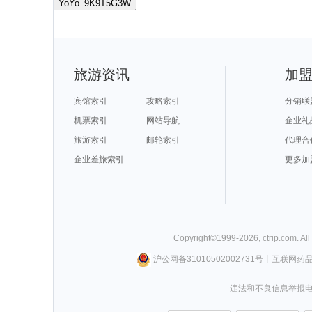
YoYo_9K9T5G3W
旅游资讯
加
宾馆索引
攻略索引
分销联
机票索引
网站导航
企业礼
旅游索引
邮轮索引
代理合
企业差旅索引
更多加
Copyright©
1999-
2026
,
ctrip.com
. Al
沪公网备31010502002731号
丨
互联网药
违法和不良信息举报电话0