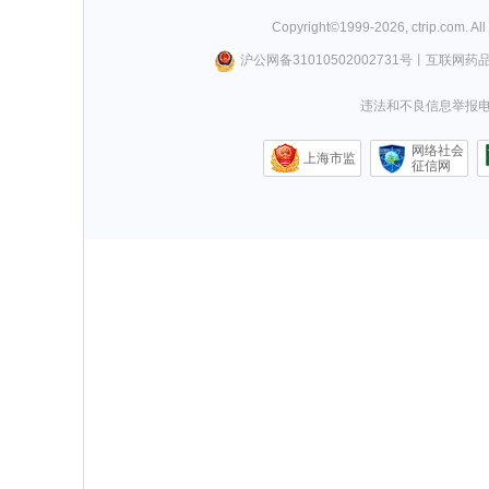
Copyright©
1999-
2026
,
ctrip.com
. Al
沪公网备31010502002731号
丨
互联网药
违法和不良信息举报电话0
网络社会
上海市监
征信网