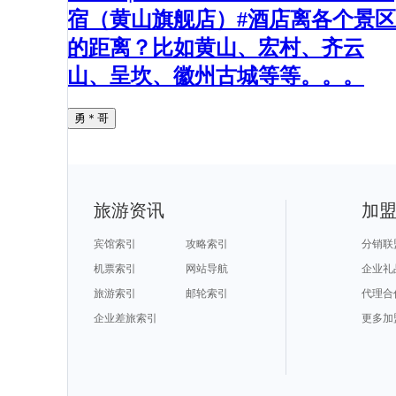
宿（黄山旗舰店）#酒店离各个景区
的距离？比如黄山、宏村、齐云
山、呈坎、徽州古城等等。。。
勇＊哥
旅游资讯
加
宾馆索引
攻略索引
分销联
机票索引
网站导航
企业礼
旅游索引
邮轮索引
代理合
企业差旅索引
更多加