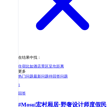
在结果中找：
住宿
比如
酒店
景区
呈坎
距离
更多
热门问题
最新问题
待回答问题
1
回答
#Mosu|宏村厢居·野奢设计师度假民