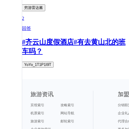
穷游雷达酱
2
回答
#齐云山度假酒店#有去黄山北的班
车吗？
YoYo_1T1P1I9T
旅游资讯
加
宾馆索引
攻略索引
分销联
机票索引
网站导航
企业礼
旅游索引
邮轮索引
代理合