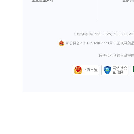
企业差旅索引
更多加
Copyright©
1999-
2026
,
ctrip.com
. Al
沪公网备31010502002731号
丨
互联网药
违法和不良信息举报电话0
网络社会
上海市监
征信网