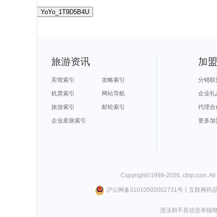
YoYo_1T9D5B4U
旅游资讯
加
宾馆索引
攻略索引
分销联
机票索引
网站导航
企业礼
旅游索引
邮轮索引
代理合
企业差旅索引
更多加
Copyright©
1999-
2026
,
ctrip.com
. Al
沪公网备31010502002731号
丨
互联网药
违法和不良信息举报电话0