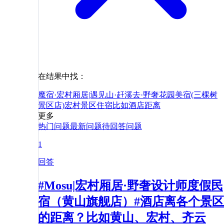
在结果中找：
魔宿·宏村厢居|遇见山·赶溪去·野奢花园美宿(三棵树
景区店)
宏村景区
住宿
比如
酒店
距离
更多
热门问题
最新问题
待回答问题
1
回答
#Mosu|宏村厢居·野奢设计师度假民
宿（黄山旗舰店）#酒店离各个景区
的距离？比如黄山、宏村、齐云