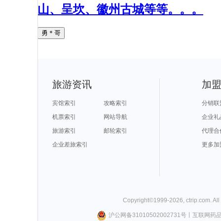
山、呈坎、徽州古城等等。。。
勇＊哥
旅游资讯
加
宾馆索引
攻略索引
分销联
机票索引
网站导航
企业礼
旅游索引
邮轮索引
代理合
企业差旅索引
更多加
Copyright©
1999-
2026
,
ctrip.com
. Al
沪公网备31010502002731号
丨
互联网药