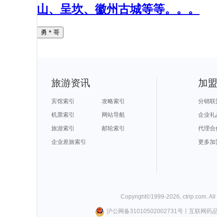
山、呈坎、徽州古城等等。。。
勇＊哥
旅游资讯
加
宾馆索引
攻略索引
分销联
机票索引
网站导航
企业礼
旅游索引
邮轮索引
代理合
企业差旅索引
更多加
Copyright©
1999-
2026
,
ctrip.com
. Al
沪公网备31010502002731号
丨
互联网药