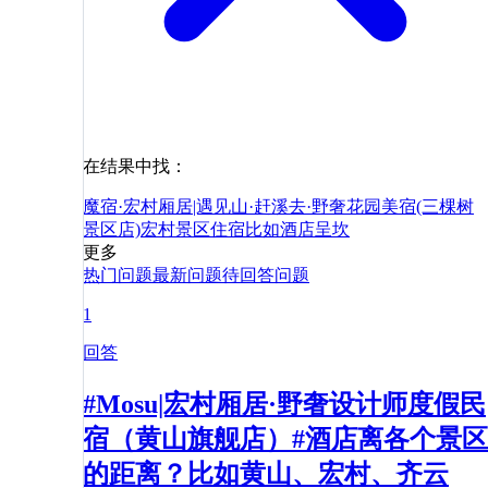
在结果中找：
魔宿·宏村厢居|遇见山·赶溪去·野奢花园美宿(三棵树
景区店)
宏村景区
住宿
比如
酒店
呈坎
更多
热门问题
最新问题
待回答问题
1
回答
#Mosu|宏村厢居·野奢设计师度假民
宿（黄山旗舰店）#酒店离各个景区
的距离？比如黄山、宏村、齐云