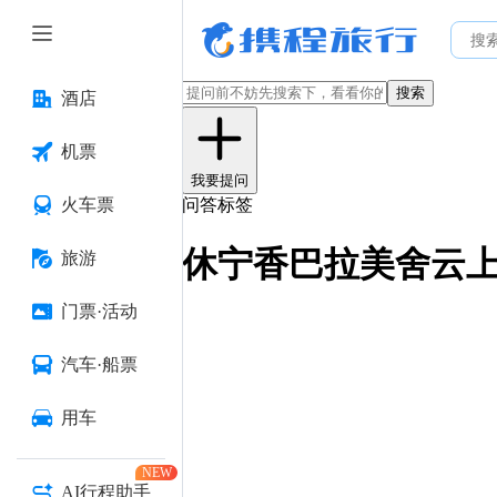
搜索
酒店
机票
我要提问
火车票
问答标签
休宁香巴拉美舍云
旅游
门票·活动
汽车·船票
用车
NEW
AI行程助手