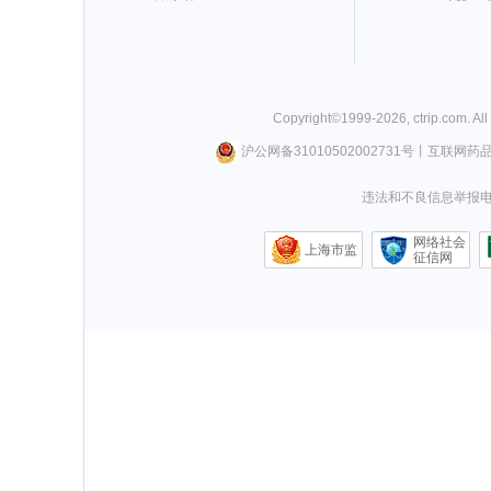
Copyright©
1999-
2026
,
ctrip.com
. Al
沪公网备31010502002731号
丨
互联网药
违法和不良信息举报电话0
网络社会
上海市监
征信网