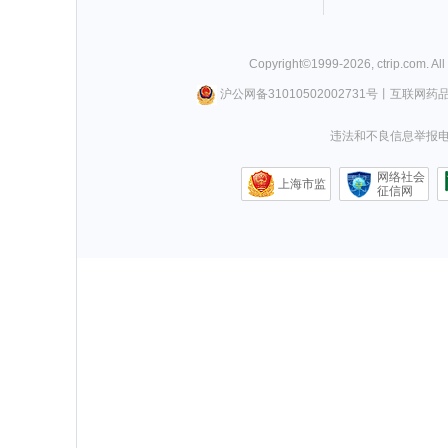
Copyright©
1999-
2026
,
ctrip.com
. Al
沪公网备31010502002731号
丨
互联网药
违法和不良信息举报电话0
网络社会
上海市监
征信网