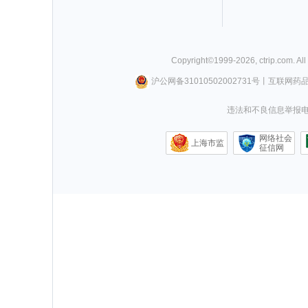
Copyright©
1999-
2026
,
ctrip.com
. Al
沪公网备31010502002731号
丨
互联网药
违法和不良信息举报电话0
网络社会
上海市监
征信网