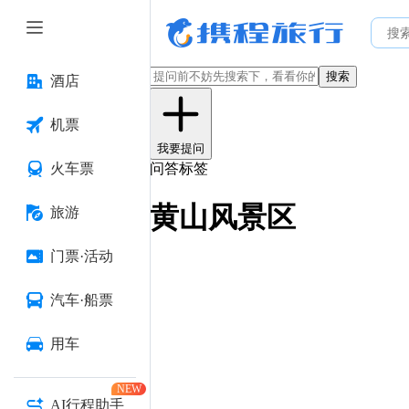
搜索
酒店
机票
我要提问
火车票
问答标签
黄山风景区
旅游
门票·活动
汽车·船票
用车
NEW
AI行程助手