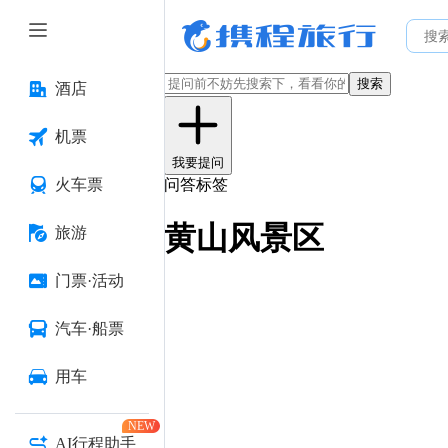
搜索
酒店
机票
我要提问
火车票
问答标签
黄山风景区
旅游
门票·活动
汽车·船票
用车
NEW
AI行程助手