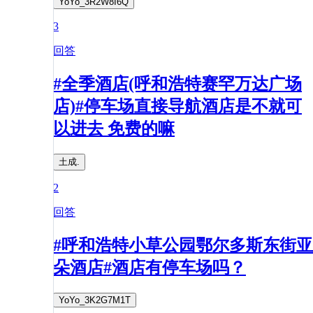
YoYo_3R2W8I6Q
3
回答
#全季酒店(呼和浩特赛罕万达广场
店)#停车场直接导航酒店是不就可
以进去 免费的嘛
土成.
2
回答
#呼和浩特小草公园鄂尔多斯东街亚
朵酒店#酒店有停车场吗？
YoYo_3K2G7M1T