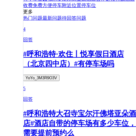
收费
免费
方便
停车
附近
位置
停车位
更多
热门问题
最新问题
待回答问题
4
回答
#呼和浩特·欢住丨悦享假日酒店
（北京四中店）#有停车场吗
YoYo_3M3R9O3V
5
回答
#呼和浩特大召寺宝尔汗佛塔亚朵酒
店#酒店自带的停车场有多少车位，
需要提前预约么