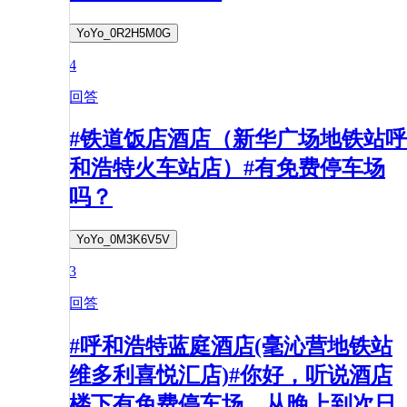
YoYo_0R2H5M0G
4
回答
#铁道饭店酒店（新华广场地铁站呼
和浩特火车站店）#有免费停车场
吗？
YoYo_0M3K6V5V
3
回答
#呼和浩特蓝庭酒店(毫沁营地铁站
维多利喜悦汇店)#你好，听说酒店
楼下有免费停车场，从晚上到次日