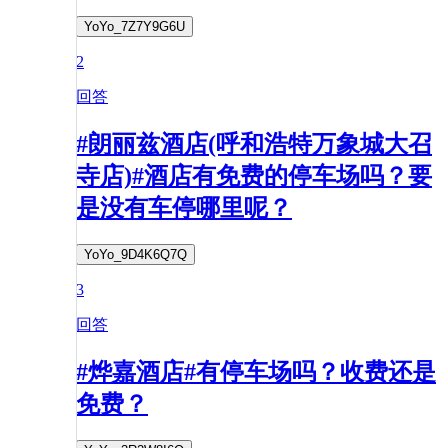
YoYo_7Z7Y9G6U
2
回答
#朗丽兹酒店(呼和浩特万象城大召
寺店)#酒店有免费的停车场吗？要
是没有车停哪里呢？
YoYo_9D4K6Q7Q
3
回答
#烨嘉酒店#有停车场吗？收费还是
免费？