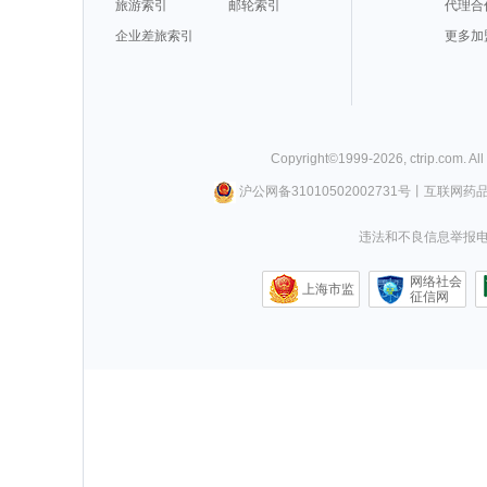
旅游索引
邮轮索引
代理合
企业差旅索引
更多加
Copyright©
1999-
2026
,
ctrip.com
. Al
沪公网备31010502002731号
丨
互联网药
违法和不良信息举报电话0
网络社会
上海市监
征信网