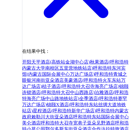
在结果中找：
开阳天平酒店(高铁站金湖中心店)
秋果酒店(呼和浩特
内蒙古大学南校区五里营地铁站店)
呼和浩特东河宾
馆(内蒙古国际会展中心万达广场店)
呼和浩特青城之
眼银河南街亚朵酒店
美豪酒店(呼和浩特火车东站万
达广场店)
桔子酒店(呼和浩特大召寺海亮广场店)
锦颐
连锁酒店(呼和浩特大召中山西路店)
泊雅酒店(呼和浩
特海亮广场中山路地铁站店)
全季酒店(呼和浩特赛罕
万达广场店)
锦颐X酒店(呼和浩特东站丝绸大道地铁
站店)
星程酒店(呼和浩特新华广场店)
呼和浩特内蒙古
政府敕勒川大街亚朵酒店
呼和浩特东站国际会展中心
美仑酒店
呼和浩特大召寺宽巷子亚朵见野酒店
呼和浩
特小草公园鄂尔多斯东街亚朵酒店
合作
达拉特旗
酒店