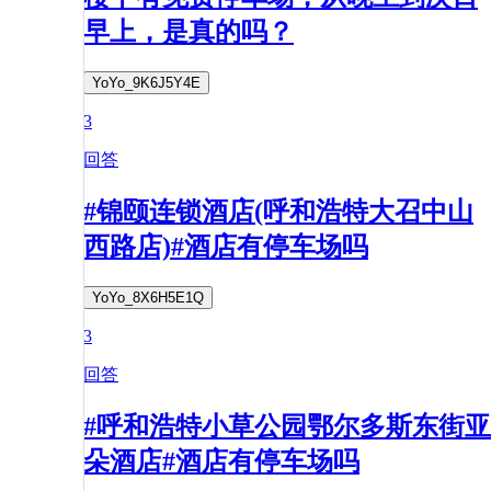
早上，是真的吗？
YoYo_9K6J5Y4E
3
回答
#锦颐连锁酒店(呼和浩特大召中山
西路店)#酒店有停车场吗
YoYo_8X6H5E1Q
3
回答
#呼和浩特小草公园鄂尔多斯东街亚
朵酒店#酒店有停车场吗