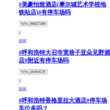
#美豪怡致酒店(摩尔城艺术学校地
铁站店)#有停车场吗
YoYo_0W5Z7J6N
2
回答
#呼和浩特大召寺宽巷子亚朵见野酒
店#附近有停车场吗
YoYo_2A4A0G7E
3
回答
#呼和浩特香格里拉大酒店#停车场
车位多吗？