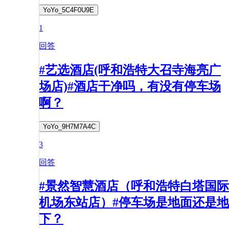
YoYo_5C4F0U9E
1
回答
#艺选酒店(呼和浩特大召寺海亮广
场店)#酒店干净吗，有没有停车场
啊？
YoYo_9H7M7A4C
3
回答
#景然智慧酒店（呼和浩特白塔国际
机场东站店）#停车场是地面还是地
下？