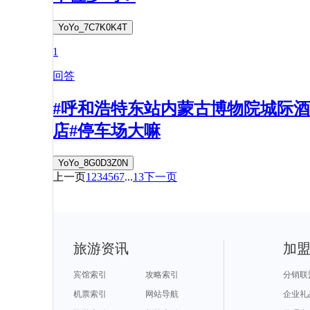
YoYo_7C7K0K4T
1
回答
#呼和浩特东站内蒙古博物院城际酒
店#停车场大嘛
YoYo_8G0D3Z0N
上一页
1
2
3
4
5
6
7
...
13
下一页
旅游资讯
加
宾馆索引
攻略索引
分销联
机票索引
网站导航
企业礼